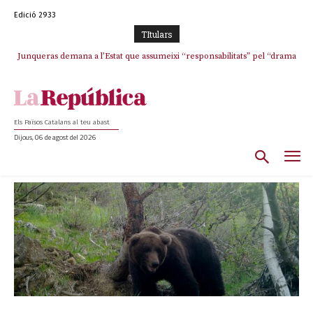
Edició 2933
TItulars
Junqueras demana a l’Estat que assumeixi “responsabilitats” pel “drama
humà” a Ceuta i avança que Catalunya haurà de continuar acollint
menors
Els Països Catalans al teu abast
Dijous, 06 de agost del 2026