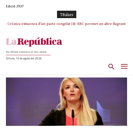
Edició 2937
TItulars
Crònica estiuenca d’un pacte congelat (4): ERC permet un altre flagrant
incompliment de l’acord, les seleccions catalanes un cop més
sacrificades
Els Països Catalans al teu abast
Dilluns, 10 de agost del 2026