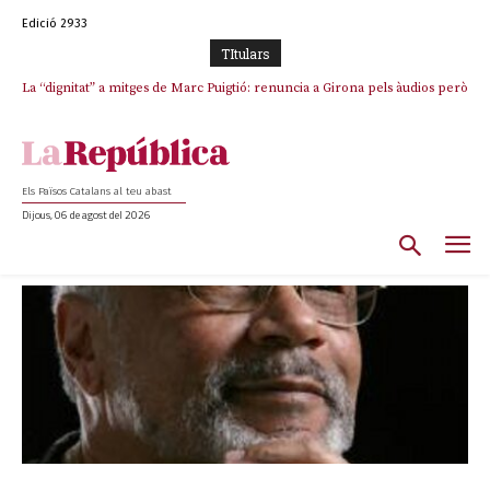
Edició 2933
TItulars
La “dignitat” a mitges de Marc Puigtió: renuncia a Girona pels àudios però
s’aferra als càrrecs remunerats de Sant Julià i el Consell Comarcal
Els Països Catalans al teu abast
Dijous, 06 de agost del 2026