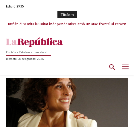
Edició 2935
TItulars
Rufián dinamita la unitat independentista amb un atac frontal al retorn
de Puigdemont
Els Països Catalans al teu abast
Dissabte, 08 de agost del 2026