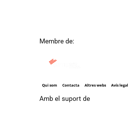
Membre de:
Qui som
Contacta
Altres webs
Avís lega
Amb el suport de