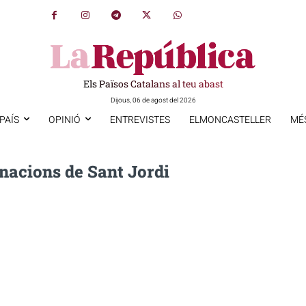
Els Països Catalans al teu abast
Dijous, 06 de agost del 2026
PAÍS
OPINIÓ
ENTREVISTES
ELMONCASTELLER
MÉ
acions de Sant Jordi