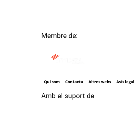
Membre de:
Qui som
Contacta
Altres webs
Avís lega
Amb el suport de