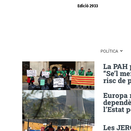
Edició 2933
POLÍTICA
La PAH p
“Se’l me
risc de 
Europa r
dependèn
l’Estat 
Les JERC