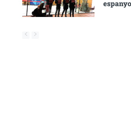
espanyol