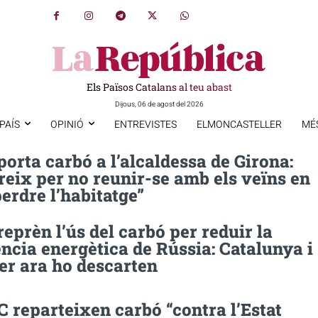
Els Països Catalans al teu abast
Dijous, 06 de agost del 2026
PAÍS
OPINIÓ
ENTREVISTES
ELMONCASTELLER
MÉ
orta carbó a l’alcaldessa de Girona:
reix per no reunir-se amb els veïns en
perdre l’habitatge”
eprèn l’ús del carbó per reduir la
cia energètica de Rússia: Catalunya i
per ara ho descarten
 reparteixen carbó “contra l’Estat