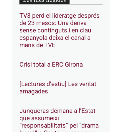
Les més llegides
TV3 perd el lideratge després
de 23 mesos: Una deriva
sense continguts i en clau
espanyola deixa el canal a
mans de TVE
Crisi total a ERC Girona
[Lectures d’estiu] Les veritat
amagades
Junqueras demana a l’Estat
que assumeixi
“responsabilitats” pel “drama