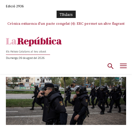
Edició 2936
TItulars
Crònica estiuenca d’un pacte congelat (4): ERC permet un altre flagrant
incompliment de l’acord, les seleccions catalanes un cop més
sacrificades
Els Països Catalans al teu abast
Diumenge, 09 de agost del 2026