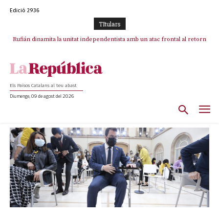
Edició 2936
TItulars
Rufián dinamita la unitat independentista amb un atac frontal al retorn
de Puigdemont
Els Països Catalans al teu abast
Diumenge, 09 de agost del 2026