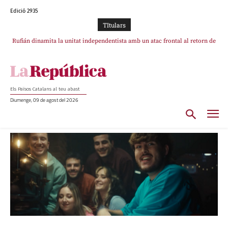
Edició 2935
TItulars
Rufián dinamita la unitat independentista amb un atac frontal al retorn de
Puigdemont
Els Països Catalans al teu abast
Diumenge, 09 de agost del 2026