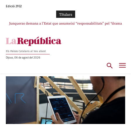
Edició 2932
TItulars
Junqueras demana a l’Estat que assumeixi “responsabilitats” pel “drama
humà” a Ceuta i avança que Catalunya haurà de continuar acollint menors
Els Països Catalans al teu abast
Dijous, 06 de agost del 2026