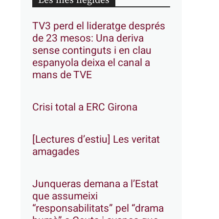
Les més llegides
TV3 perd el lideratge després
de 23 mesos: Una deriva
sense continguts i en clau
espanyola deixa el canal a
mans de TVE
Crisi total a ERC Girona
[Lectures d’estiu] Les veritat
amagades
Junqueras demana a l’Estat
que assumeixi
“responsabilitats” pel “drama