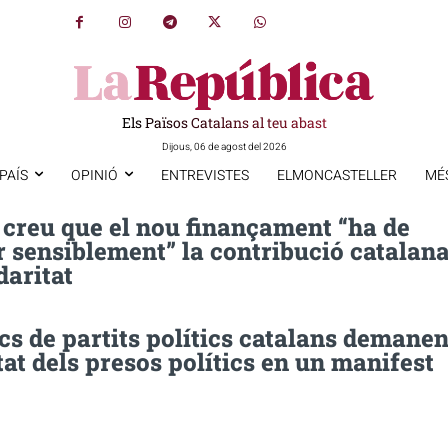
Els Països Catalans al teu abast
Dijous, 06 de agost del 2026
PAÍS
OPINIÓ
ENTREVISTES
ELMONCASTELLER
MÉ
 creu que el nou finançament “ha de
 sensiblement” la contribució catalan
daritat
s de partits polítics catalans demane
rtat dels presos polítics en un manifest