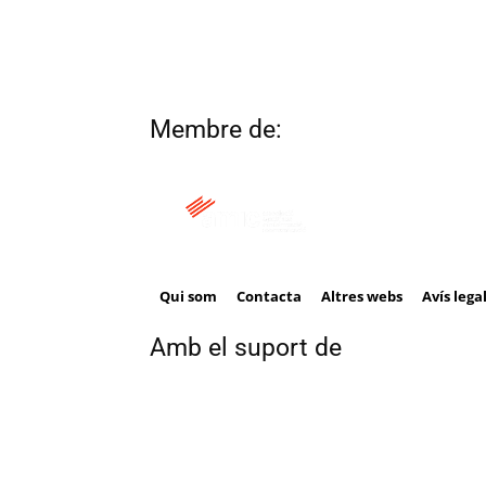
Membre de:
Qui som
Contacta
Altres webs
Avís lega
Amb el suport de