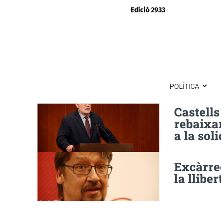
Edició 2933
POLÍTICA
Castells
rebaixar
a la soli
Excàrrec
la llibe