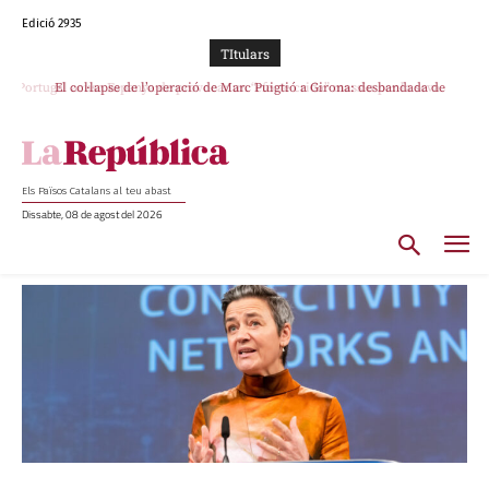
Edició 2935
TItulars
Portugal acusa Espanya de provocar un “efecte crida” massiu per la seva
El col·lapse de l’operació de Marc Puigtió a Girona: desbandada de
l’oportunisme i fracàs de ‘Militància Decidim’
“manca de regulació” migratòria
Els Països Catalans al teu abast
Dissabte, 08 de agost del 2026