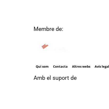
Membre de:
Qui som
Contacta
Altres webs
Avís lega
Amb el suport de