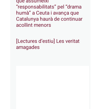
que assumeixi
“responsabilitats” pel “drama
humà” a Ceuta i avança que
Catalunya haurà de continuar
acollint menors
[Lectures d’estiu] Les veritat
amagades