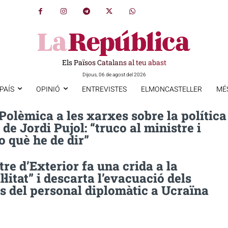
Els Països Catalans al teu abast
Dijous, 06 de agost del 2026
PAÍS
OPINIÓ
ENTREVISTES
ELMONCASTELLER
MÉ
Polèmica a les xarxes sobre la política
 de Jordi Pujol: “truco al ministre i
 què he de dir”
tre d’Exterior fa una crida a la
l·litat” i descarta l’evacuació dels
s del personal diplomàtic a Ucraïna