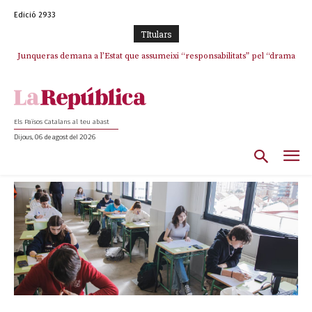
Edició 2933
TItulars
Junqueras demana a l’Estat que assumeixi “responsabilitats” pel “drama
humà” a Ceuta i avança que Catalunya haurà de continuar acollint
menors
Els Països Catalans al teu abast
Dijous, 06 de agost del 2026