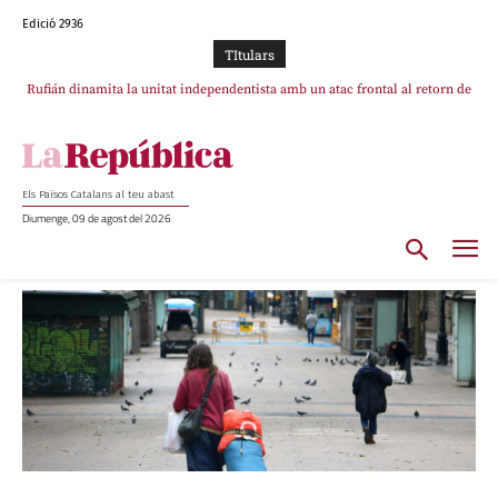
Edició 2936
TItulars
Rufián dinamita la unitat independentista amb un atac frontal al retorn de
Puigdemont
Els Països Catalans al teu abast
Diumenge, 09 de agost del 2026