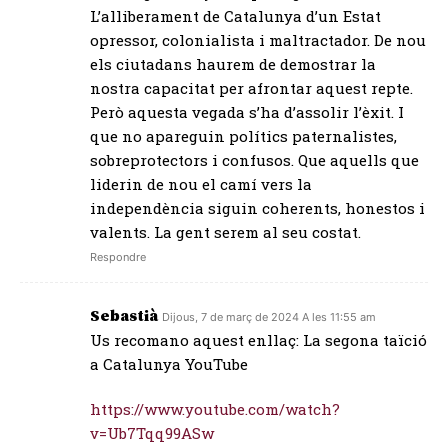
L’alliberament de Catalunya d’un Estat
opressor, colonialista i maltractador. De nou
els ciutadans haurem de demostrar la
nostra capacitat per afrontar aquest repte.
Però aquesta vegada s’ha d’assolir l’èxit. I
que no apareguin polítics paternalistes,
sobreprotectors i confusos. Que aquells que
liderin de nou el camí vers la
independència siguin coherents, honestos i
valents. La gent serem al seu costat.
Respondre
Sebastià
Dijous, 7 de març de 2024 A les 11:55 am
Us recomano aquest enllaç: La segona taïció
a Catalunya YouTube
https://www.youtube.com/watch?
v=Ub7Tqq99ASw