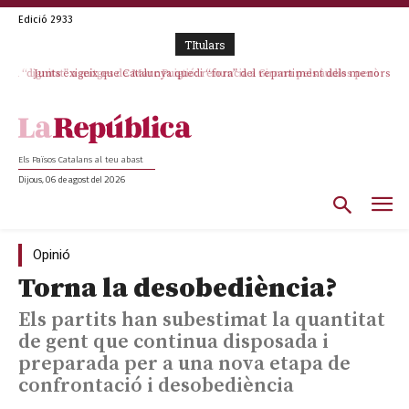
Edició 2933
TItulars
Junts exigeix que Catalunya quedi “fora” del repartiment dels menors
migrants de Ceuta
Els Països Catalans al teu abast
Dijous, 06 de agost del 2026
Opinió
Torna la desobediència?
Els partits han subestimat la quantitat
de gent que continua disposada i
preparada per a una nova etapa de
confrontació i desobediència