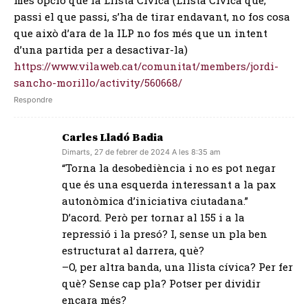
més opció que la Llista Cívica (Llista Cívica que,
passi el que passi, s’ha de tirar endavant, no fos cosa
que això d’ara de la ILP no fos més que un intent
d’una partida per a desactivar-la)
https://www.vilaweb.cat/comunitat/members/jordi-
sancho-morillo/activity/560668/
Respondre
Carles Lladó Badia
Dimarts, 27 de febrer de 2024 A les 8:35 am
“Torna la desobediència i no es pot negar
que és una esquerda interessant a la pax
autonòmica d’iniciativa ciutadana.”
D’acord. Però per tornar al 155 i a la
repressió i la presó? I, sense un pla ben
estructurat al darrera, què?
–O, per altra banda, una llista cívica? Per fer
què? Sense cap pla? Potser per dividir
encara més?