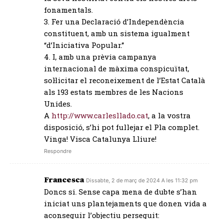
fonamentals.
3. Fer una Declaració d’Independència
constituent, amb un sistema igualment
“d’Iniciativa Popular.”
4. I, amb una prèvia campanya
internacional de màxima conspicuïtat,
sol·licitar el reconeixement de l’Estat Català
als 193 estats membres de les Nacions
Unides.
A
http://www.carlesllado.cat
, a la vostra
disposició, s’hi pot fullejar el Pla complet.
Vinga! Visca Catalunya Lliure!
Respondre
Francesca
Dissabte, 2 de març de 2024 A les 11:32 pm
Doncs si. Sense capa mena de dubte s’han
iniciat uns plantejaments que donen vida a
aconseguir l’objectiu perseguit: