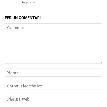
Respondre
FER UN COMENTARI
Comentar
No
Co
ele
Pà
we