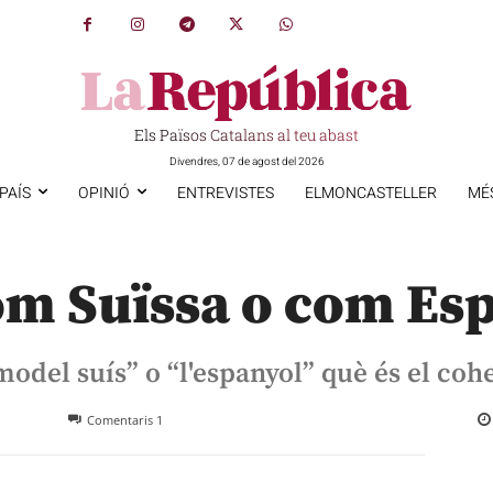
Els Països Catalans al teu abast
Divendres, 07 de agost del 2026
PAÍS
OPINIÓ
ENTREVISTES
ELMONCASTELLER
MÉ
om Suïssa o com Es
“model suís” o “l'espanyol” què és el co
Comentaris
1