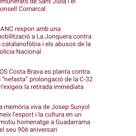
emunerats de Sant Julià i el
onsell Comarcal
’ANC respon amb una
obilització a La Jonquera contra
a catalanofòbia i els abusos de la
olicia Nacional
OS Costa Brava es planta contra
a “nefasta” prolongació de la C-32
 n’exigeix la retirada immediata
a memòria viva de Josep Sunyol
neix l’esport i la cultura en un
motiu homenatge a Guadarrama
el seu 90è aniversari