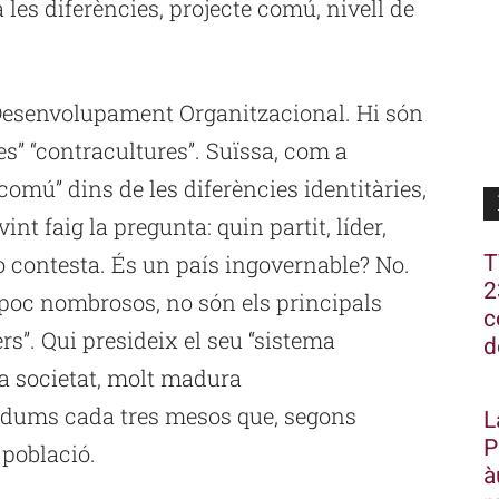
 les diferències, projecte comú, nivell de
 Desenvolupament Organitzacional. Hi són
res” “contracultures”. Suïssa, com a
 comú” dins de les diferències identitàries,
int faig la pregunta: quin partit, líder,
T
o contesta. És un país ingovernable? No.
2
, poc nombrosos, no són els principals
c
rs”. Qui presideix el seu “sistema
d
la societat, molt madura
dums cada tres mesos que, segons
L
P
 població.
à