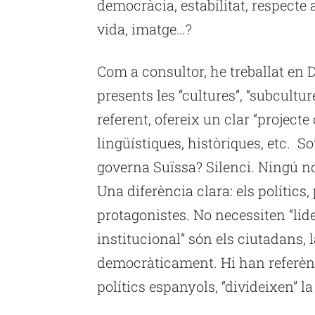
democràcia, estabilitat, respecte a
vida, imatge…?
Com a consultor, he treballat en
presents les “cultures”, “subcultu
referent, ofereix un clar “projecte
lingüístiques, històriques, etc. Sov
governa Suïssa? Silenci. Ningú n
Una diferència clara: els polítics
protagonistes. No necessiten “líde
institucional” són els ciutadans, 
democràticament. Hi han referèn
polítics espanyols, “divideixen” la