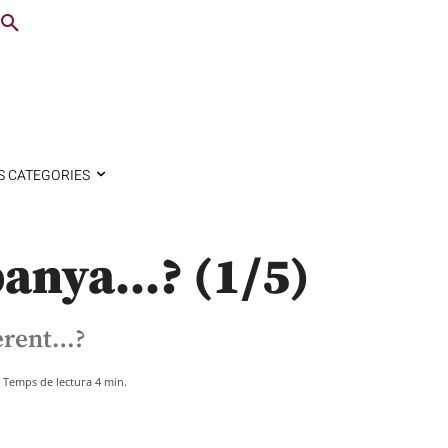
S CATEGORIES
panya…? (1/5)
herent…?
Temps de lectura
4
min.