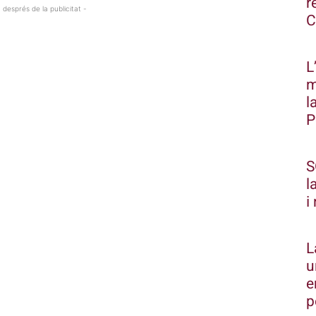
r
 després de la publicitat -
C
L
m
l
P
S
l
i
L
u
e
p