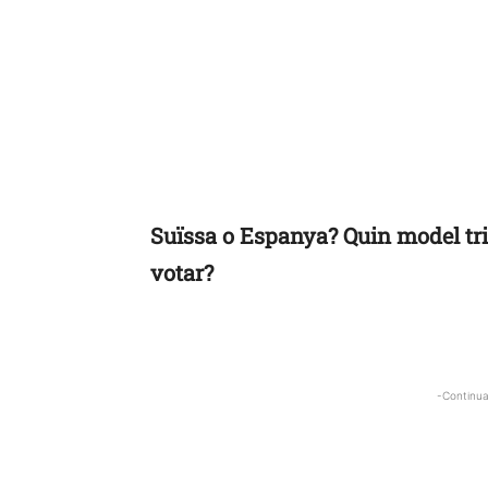
Suïssa o Espanya? Quin model tria
votar?
-Continua