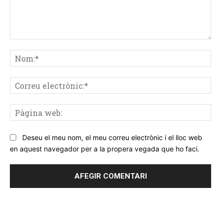
Comentar
No
Co
ele
Pà
we
Deseu el meu nom, el meu correu electrònic i el lloc web
en aquest navegador per a la propera vegada que ho faci.