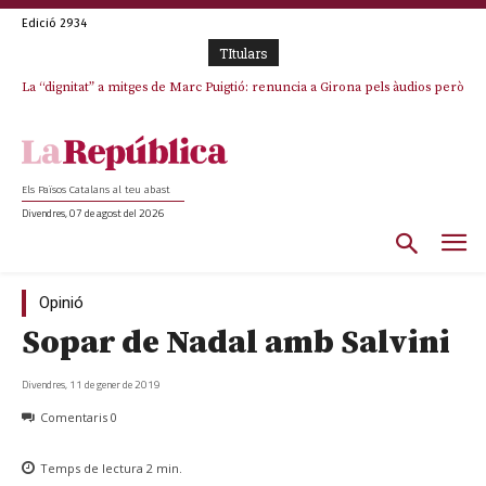
Edició 2934
TItulars
La “dignitat” a mitges de Marc Puigtió: renuncia a Girona pels àudios però
Junts exigeix que Catalunya quedi “fora” del repartiment dels menors
s’aferra als càrrecs remunerats de Sant Julià i el Consell Comarcal
migrants de Ceuta
Els Països Catalans al teu abast
Divendres, 07 de agost del 2026
Opinió
Sopar de Nadal amb Salvini
Divendres, 11 de gener de 2019
Comentaris
0
Temps de lectura
2
min.