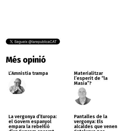
Més opinió
L’Amnistia trampa
Materialitzar
l’esperit de “la
Masia”?
La vergonya d’Europa:
Pantalles de la
el Govern espanyol
vergonya: Els
empara la rebel·lió
alcaldes que venen