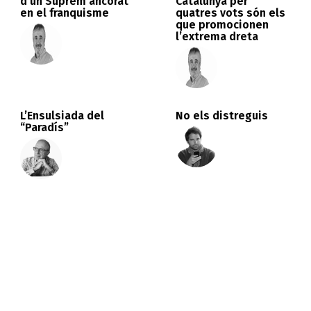
d’un Suprem ancorat
Catalunya per
en el franquisme
quatres vots són els
que promocionen
l’extrema dreta
L’Ensulsiada del
No els distreguis
“Paradís”