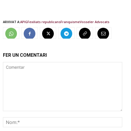
ARXIVAT A:
APIGF
exiliats republicans
Franquisme
Vosseler Advocats
FER UN COMENTARI
Comentar
Nom