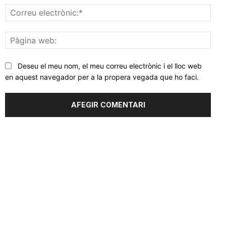
Corr
elec
Pàgi
web
Deseu el meu nom, el meu correu electrònic i el lloc web
en aquest navegador per a la propera vegada que ho faci.