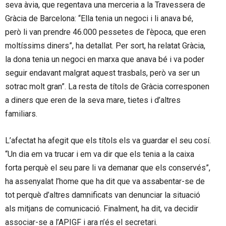
seva àvia, que regentava una merceria a la Travessera de
Gràcia de Barcelona: “Ella tenia un negoci i li anava bé,
però li van prendre 46.000 pessetes de l’època, que eren
moltíssims diners”, ha detallat. Per sort, ha relatat Gràcia,
la dona tenia un negoci en marxa que anava bé i va poder
seguir endavant malgrat aquest trasbals, però va ser un
sotrac molt gran”. La resta de títols de Gràcia corresponen
a diners que eren de la seva mare, tietes i d’altres
familiars.
L’afectat ha afegit que els títols els va guardar el seu cosí.
“Un dia em va trucar i em va dir que els tenia a la caixa
forta perquè el seu pare li va demanar que els conservés”,
ha assenyalat l’home que ha dit que va assabentar-se de
tot perquè d’altres damnificats van denunciar la situació
als mitjans de comunicació. Finalment, ha dit, va decidir
associar-se a l’APIGF i ara n’és el secretari.