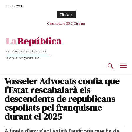
Edició 2933
TItulars
L’abandonament de les seleccions catalanes per part de la UFEC
Crisi total a ERC Girona
espanyolitza l’esport del país
Els Països Catalans al teu abast
Dijous, 06 de agost del 2026
Vosseler Advocats confia que
l’Estat rescabalarà els
descendents de republicans
espoliats pel franquisme
durant el 2025
A finals d'any s'enllestirà l'auditoria que ha de