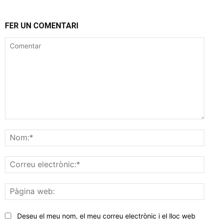
FER UN COMENTARI
Comentar
Nom
Corr
elec
Pàgi
web
Deseu el meu nom, el meu correu electrònic i el lloc web