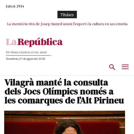
Edició 2934
TItulars
La memòria viva de Josep Sunyol uneix l’esport i la cultura en un emotiu
La “dignitat” a mitges de Marc Puigtió: renuncia a Girona pels àudios però
s’aferra als càrrecs remunerats de Sant Julià i el Consell Comarcal
homenatge a Guadarrama pel seu 90è aniversari
Els Països Catalans al teu abast
Divendres, 07 de agost del 2026
Vilagrà manté la consulta
dels Jocs Olímpics només a
les comarques de l’Alt Pirineu