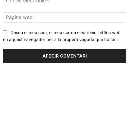
elec
Pàgi
web
Deseu el meu nom, el meu correu electrònic i el lloc web
en aquest navegador per a la propera vegada que ho faci.