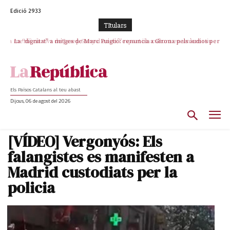
Edició 2933
TItulars
La memòria viva de Josep Sunyol uneix l’esport i la cultura en un emotiu
La “dignitat” a mitges de Marc Puigtió: renuncia a Girona pels àudios però
s’aferra als càrrecs remunerats de Sant Julià i el Consell Comarcal
homenatge a Guadarrama pel seu 90è aniversari
Els Països Catalans al teu abast
Dijous, 06 de agost del 2026
[VÍDEO] Vergonyós: Els
falangistes es manifesten a
Madrid custodiats per la
policia