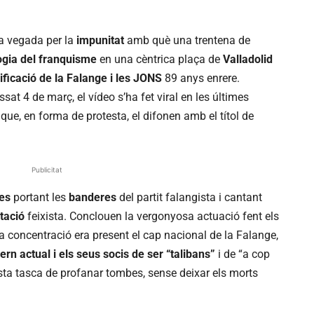
a vegada per la
impunitat
amb què una trentena de
ogia del franquisme
en una cèntrica plaça de
Valladolid
ificació de la Falange i les JONS
89 anys enrere.
ssat 4 de març, el vídeo s’ha fet viral en les últimes
que, en forma de protesta, el difonen amb el títol de
Publicitat
tes
portant les
banderes
del partit falangista i cantant
tació
feixista. Conclouen la vergonyosa actuació fent els
a concentració era present el cap nacional de la Falange,
ern actual i els seus socis de ser “talibans”
i de “a cop
rista tasca de profanar tombes, sense deixar els morts