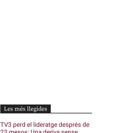
Les més llegides
TV3 perd el lideratge després de
23 mesos: Una deriva sense