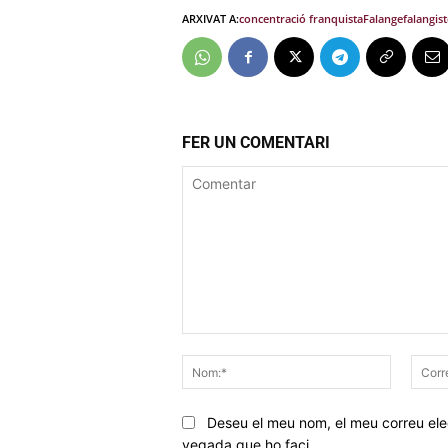
ARXIVAT A:
concentració franquista
Falange
falangist
FER UN COMENTARI
Comentar
Nom:*
Deseu el meu nom, el meu correu elec
vegada que ho faci.