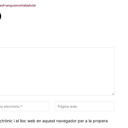
es
Franquisme
Valladolid
Correu
Pàgina
electrònic:*
web:
trònic i el lloc web en aquest navegador per a la propera