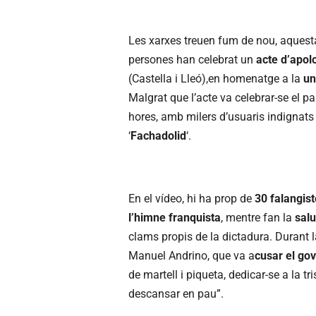
Les xarxes treuen fum de nou, aquest
persones han celebrat un
acte d’apol
(Castella i Lleó),en homenatge a la
un
Malgrat que l’acte va celebrar-se el pa
hores, amb milers d’usuaris indignats 
‘
Fachadolid
‘.
En el vídeo, hi ha prop de
30 falangis
l’himne
franquista
, mentre fan la
salu
clams propis de la dictadura. Durant l
Manuel Andrino, que va a
cusar el gov
de martell i piqueta, dedicar-se a la t
descansar en pau”.