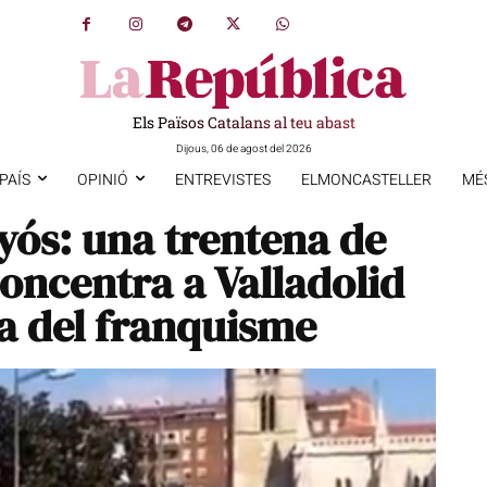
Els Països Catalans al teu abast
Dijous, 06 de agost del 2026
PAÍS
OPINIÓ
ENTREVISTES
ELMONCASTELLER
MÉ
yós: una trentena de
concentra a Valladolid
ia del franquisme