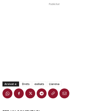
Publicitat
Arxivat a:
Drets
exiliats
Llarena