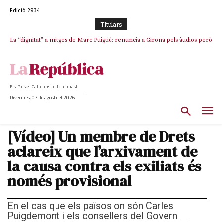
Edició 2934
TItulars
La “dignitat” a mitges de Marc Puigtió: renuncia a Girona pels àudios però
s’aferra als càrrecs remunerats de Sant Julià i el Consell Comarcal
Els Països Catalans al teu abast
Divendres, 07 de agost del 2026
[Vídeo] Un membre de Drets
aclareix que l’arxivament de
la causa contra els exiliats és
només provisional
En el cas que els països on són Carles
Puigdemont i els consellers del Govern