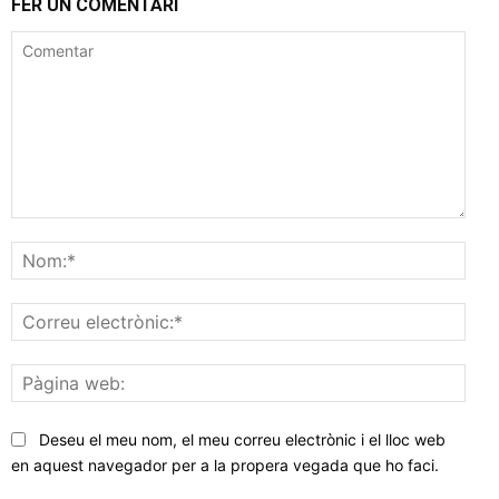
FER UN COMENTARI
Comentar
Nom
Corr
elec
Pàgi
web
Deseu el meu nom, el meu correu electrònic i el lloc web
en aquest navegador per a la propera vegada que ho faci.