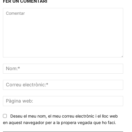
FER UN COMENTARI
Comentar
Nom
Corr
elec
Pàgi
web
Deseu el meu nom, el meu correu electrònic i el lloc web
en aquest navegador per a la propera vegada que ho faci.