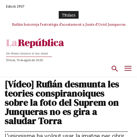
Edició 2937
TItulars
Rufián boicoteja l’estratègia d’acostament a Junts d’Oriol Junqueras
Els Països Catalans al teu abast
Dilluns, 10 de agost del 2026
[Vídeo] Rufián desmunta les
teories conspiranoiques
sobre la foto del Suprem on
Junqueras no es gira a
saludar Torra
L'unionisme ha volgut usar la imatge per obrir