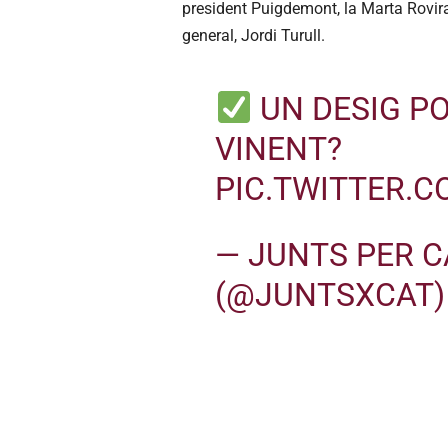
president Puigdemont, la Marta Rovira,
general, Jordi Turull.
UN DESIG PO
VINENT?
PIC.TWITTER.
— JUNTS PER 
(@JUNTSXCAT