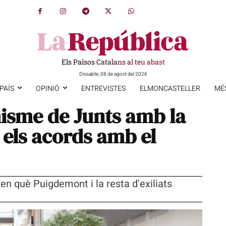
Els Països Catalans al teu abast
Dissabte, 08 de agost del 2026
PAÍS
OPINIÓ
ENTREVISTES
ELMONCASTELLER
MÉ
isme de Junts amb la
i els acords amb el
 en què Puigdemont i la resta d'exiliats