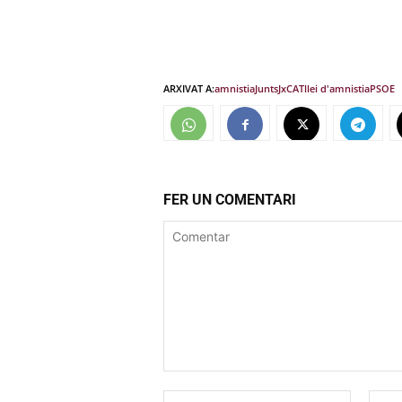
ARXIVAT A:
amnistia
Junts
JxCAT
llei d'amnistia
PSOE
FER UN COMENTARI
Comentar
Nom:*