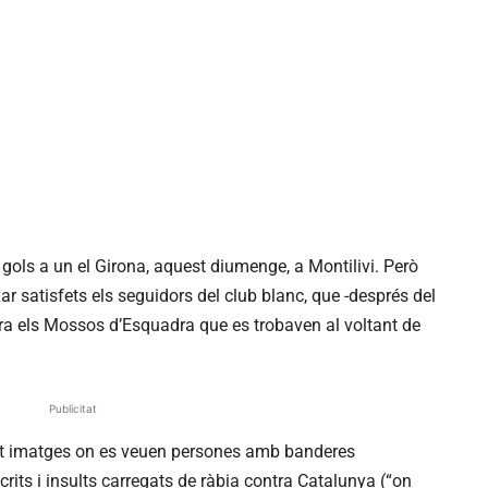
gols a un el Girona, aquest diumenge, a Montilivi. Però
r satisfets els seguidors del club blanc, que -després del
ntra els Mossos d’Esquadra que es trobaven al voltant de
Publicitat
rat imatges on es veuen persones amb banderes
its i insults carregats de ràbia contra Catalunya (“on