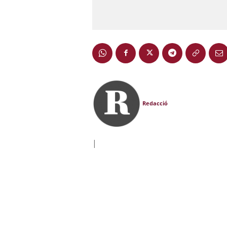
Redacció
|