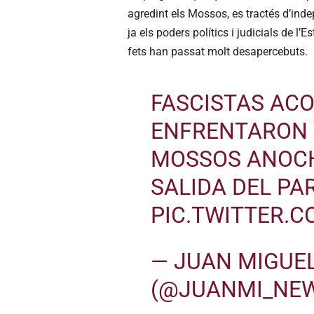
agredint els Mossos, es tractés d’inde
ja els poders polítics i judicials de l’
fets han passat molt desapercebuts.
FASCISTAS ACO
ENFRENTARON 
MOSSOS ANOCH
SALIDA DEL PA
PIC.TWITTER.
— JUAN MIGUE
(@JUANMI_NE