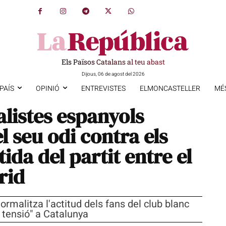
Els Països Catalans al teu abast
Dijous, 06 de agost del 2026
PAÍS
OPINIÓ
ENTREVISTES
ELMONCASTELLER
MÉ
alistes espanyols
 seu odi contra els
ida del partit entre el
rid
ormalitza l'actitud dels fans del club blanc
 tensió" a Catalunya