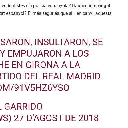
pendentistes i la policia espanyola? Haurien intervingut
Estat espanyol? El més segur és que si i, en canvi, aquests
SARON, INSULTARON, SE
Y EMPUJARON A LOS
E EN GIRONA A LA
RTIDO DEL REAL MADRID.
COM/91V5HZ6YSO
L GARRIDO
WS)
27 D’AGOST DE 2018