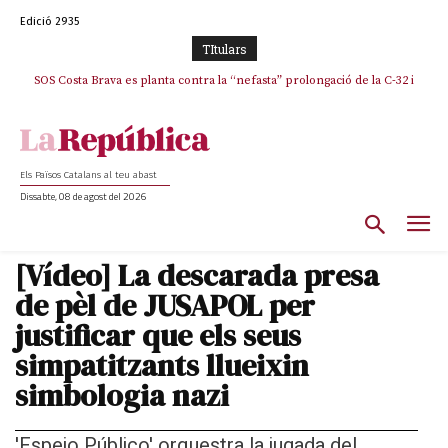
Edició 2935
TItulars
SOS Costa Brava es planta contra la “nefasta” prolongació de la C-32 i
n’exigeix la retirada immediata
Els Països Catalans al teu abast
Dissabte, 08 de agost del 2026
[Vídeo] La descarada presa
de pèl de JUSAPOL per
justificar que els seus
simpatitzants llueixin
simbologia nazi
'Espejo Público' orquestra la jugada del