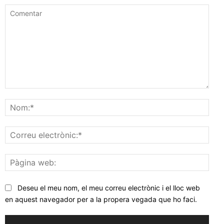
Comentar
Nom
Corr
elec
Pàgi
web
Deseu el meu nom, el meu correu electrònic i el lloc web
en aquest navegador per a la propera vegada que ho faci.