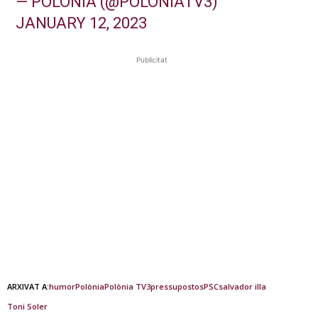
— POLÒNIA (@POLONIATV3)
JANUARY 12, 2023
Publicitat
ARXIVAT A:
humor
Polònia
Polònia TV3
pressupostos
PSC
salvador illa
Toni Soler