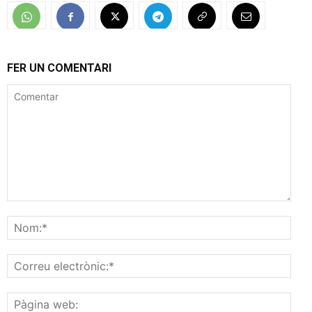
FER UN COMENTARI
Comentar
Nom
Corr
elec
Pàgi