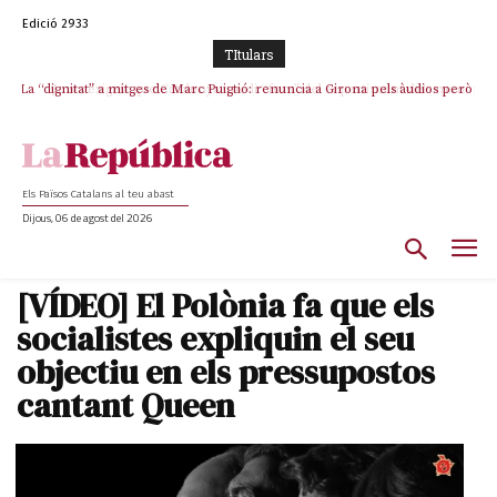
Edició 2933
TItulars
La “dignitat” a mitges de Marc Puigtió: renuncia a Girona pels àudios però
Junts exigeix que Catalunya quedi “fora” del repartiment dels menors
s’aferra als càrrecs remunerats de Sant Julià i el Consell Comarcal
migrants de Ceuta
Els Països Catalans al teu abast
Dijous, 06 de agost del 2026
[VÍDEO] El Polònia fa que els
socialistes expliquin el seu
objectiu en els pressupostos
cantant Queen