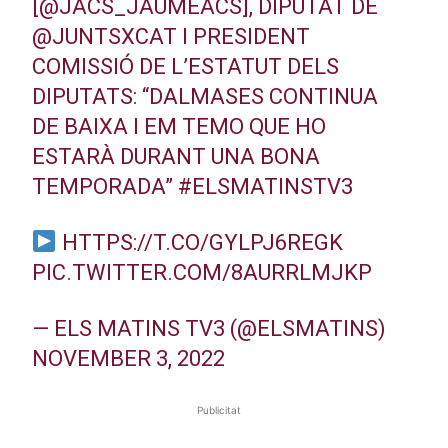
[
@JACS_JAUMEACS
], DIPUTAT DE
@JUNTSXCAT
I PRESIDENT
COMISSIÓ DE L’ESTATUT DELS
DIPUTATS: “DALMASES CONTINUA
DE BAIXA I EM TEMO QUE HO
ESTARÀ DURANT UNA BONA
TEMPORADA”
#ELSMATINSTV3
HTTPS://T.CO/GYLPJ6REGK
PIC.TWITTER.COM/8AURRLMJKP
— ELS MATINS TV3 (@ELSMATINS)
NOVEMBER 3, 2022
Publicitat