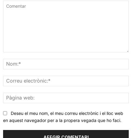
Comentar
Nom
Corr
elec
Pàgi
web
Deseu el meu nom, el meu correu electrònic i el lloc web
en aquest navegador per a la propera vegada que ho faci.