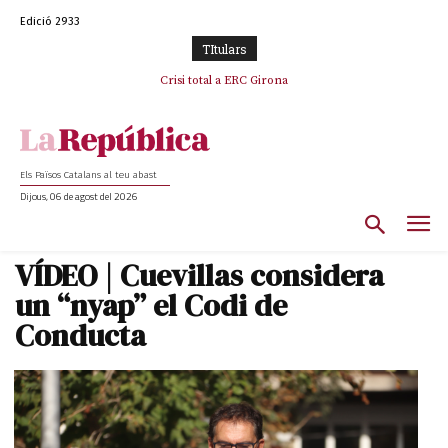
Edició 2933
TItulars
L’abandonament de les seleccions catalanes per part de la UFEC
Crisi total a ERC Girona
espanyolitza l’esport del país
Els Països Catalans al teu abast
Dijous, 06 de agost del 2026
VÍDEO | Cuevillas considera
un “nyap” el Codi de
Conducta