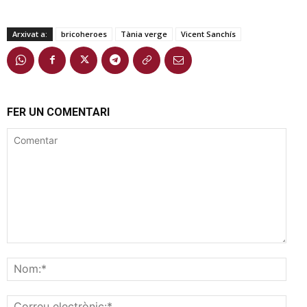
Arxivat a:
bricoheroes
Tània verge
Vicent Sanchís
FER UN COMENTARI
Comentar
Nom
Corr