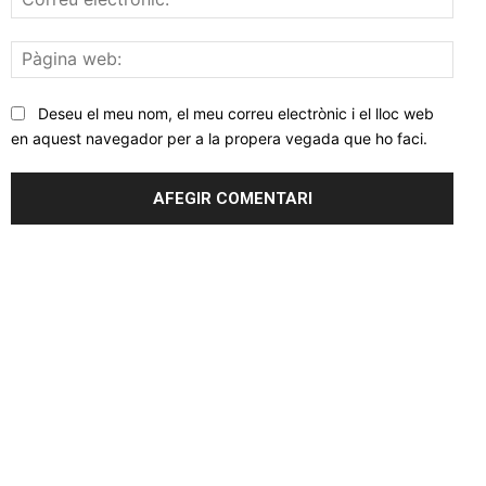
elec
Pàgi
web
Deseu el meu nom, el meu correu electrònic i el lloc web
en aquest navegador per a la propera vegada que ho faci.