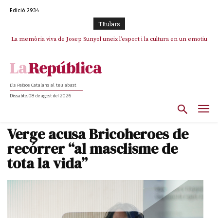
Edició 2934
TItulars
La memòria viva de Josep Sunyol uneix l’esport i la cultura en un emotiu
homenatge a Guadarrama pel seu 90è aniversari
Els Països Catalans al teu abast
Dissabte, 08 de agost del 2026
Verge acusa Bricoheroes de
recórrer “al masclisme de
tota la vida”