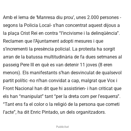
Amb el lema de ‘Manresa diu prou’, unes 2.000 persones -
segons la Policia Local- s’han concentrat aquest dijous a
la plaça Crist Rei en contra “l’incivisme i la delinqüència”.
Reclamen que l’Ajuntament adopti mesures i que
s’incrementi la presència policial. La protesta ha sorgit
arran de la batussa multitudinària de fa dues setmanes al
passeig Pere III en què es van detenir 11 joves (8 eren
menors). Els manifestants s’han desvinculat de qualsevol
partit polític -no n’han convidat a cap, malgrat que Vox i
Front Nacional han dit que hi assistirien- i han criticat que
els han “manipulat” tant “per la dreta com per l’esquerra”.
“Tant ens fa el color o la religió de la persona que cometi
l’acte”, ha dit Enric Pintado, un dels organitzadors.
Publicitat