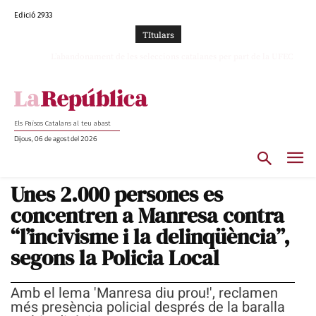
Edició 2933
TItulars
L’abandonament de les seleccions catalanes per part de la UFEC
espanyolitza l’esport del país
Els Països Catalans al teu abast
Dijous, 06 de agost del 2026
Unes 2.000 persones es
concentren a Manresa contra
“l’incivisme i la delinqüència”,
segons la Policia Local
Amb el lema 'Manresa diu prou!', reclamen
més presència policial després de la baralla