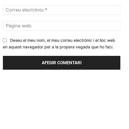
Corr
elec
Pàgi
web
Deseu el meu nom, el meu correu electrònic i el lloc web
en aquest navegador per a la propera vegada que ho faci.