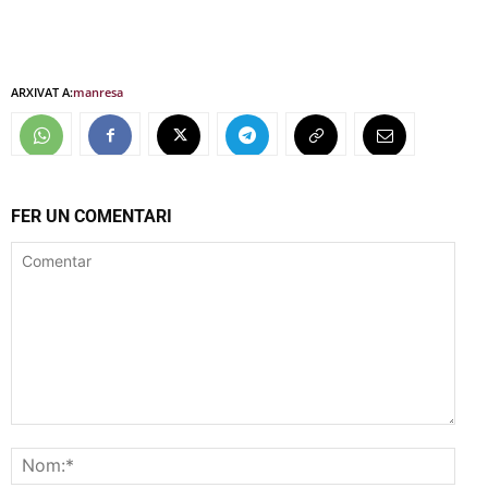
ARXIVAT A:
manresa
FER UN COMENTARI
Comentar
Nom