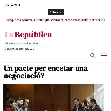
Edició 2933
TItulars
Junqueras demana a l’Estat que assumeixi “responsabilitats” pel “drama
Crisi total a ERC Girona
humà” a Ceuta i avança que Catalunya haurà de continuar acollint
menors
Els Països Catalans al teu abast
Dijous, 06 de agost del 2026
Un pacte per encetar una
negociació?