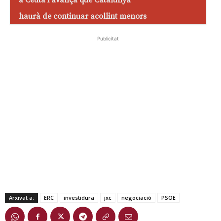
a Ceuta i avança que Catalunya
haurà de continuar acollint menors
Publicitat
Arxivat a:
ERC
investidura
jxc
negociació
PSOE