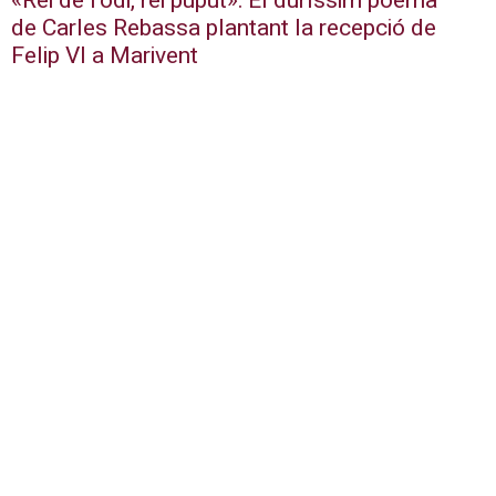
«Rei de l’odi, rei puput»: El duríssim poema
de Carles Rebassa plantant la recepció de
Felip VI a Marivent