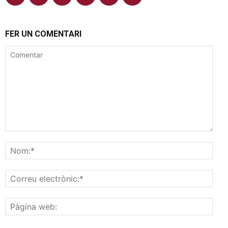
FER UN COMENTARI
Comentar
Nom
Corr
elec
Pàgi
web