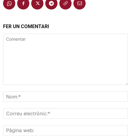
FER UN COMENTARI
Comentar
Nom
Corr
elec
Pàgi
web