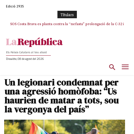
Edició 2935
TItulars
SOS Costa Brava es planta contra la “nefasta” prolongació de la C-32 i
n’exigeix la retirada immediata
Els Països Catalans al teu abast
Dissabte, 08 de agost del 2026
Un legionari condemnat per
una agressió homòfoba: “Us
haurien de matar a tots, sou
la vergonya del país”