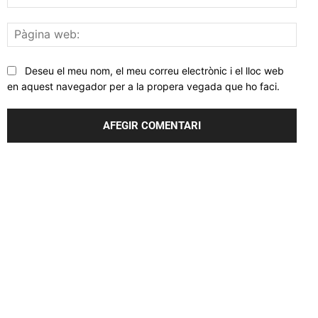
elec
Pàgi
web
Deseu el meu nom, el meu correu electrònic i el lloc web
en aquest navegador per a la propera vegada que ho faci.