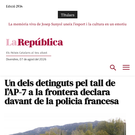
Edició 2934
TItulars
La memòria viva de Josep Sunyol uneix l’esport i la cultura en un emotiu
homenatge a Guadarrama pel seu 90è aniversari
Els Països Catalans al teu abast
Divendres, 07 de agost del 2026
Un dels detinguts pel tall de
l’AP-7 a la frontera declara
davant de la policia francesa