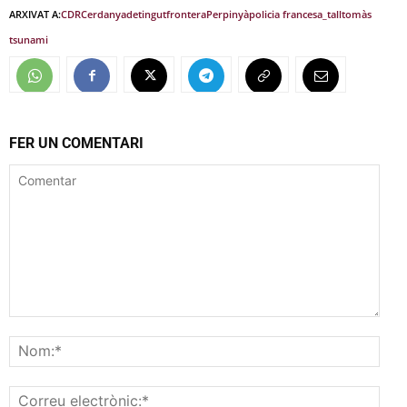
ARXIVAT A:
CDR
Cerdanya
detingut
frontera
Perpinyà
policia francesa_
tall
tomàs
tsunami
FER UN COMENTARI
Comentar
Nom
Corr