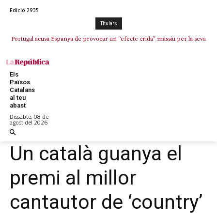
Edició 2935
TItulars
Portugal acusa Espanya de provocar un “efecte crida” massiu per la seva
“manca de regulació” migratòria
Els
Països
Catalans
al teu
abast
Dissabte, 08 de
agost del 2026
Un català guanya el
premi al millor
cantautor de ‘country’