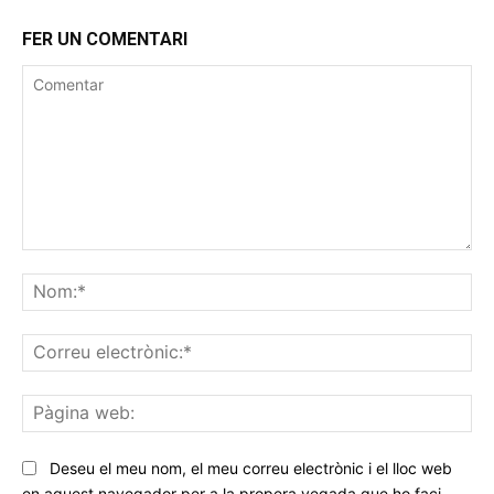
FER UN COMENTARI
Comentar
No
Co
ele
Pà
we
Deseu el meu nom, el meu correu electrònic i el lloc web
en aquest navegador per a la propera vegada que ho faci.