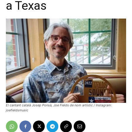
a Texas
El cantant català Josep Ponsà, Joe Fields de nom artístic / Instagram:
joefieldsmusic