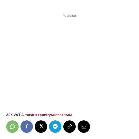
Publicitat
ARXIVAT A:
música country
talent català