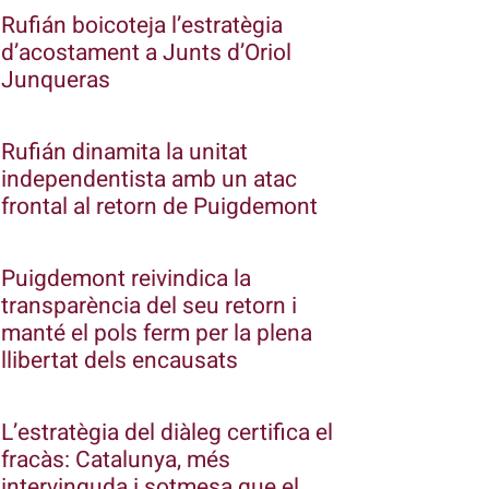
Rufián boicoteja l’estratègia
d’acostament a Junts d’Oriol
Junqueras
Rufián dinamita la unitat
independentista amb un atac
frontal al retorn de Puigdemont
Puigdemont reivindica la
transparència del seu retorn i
manté el pols ferm per la plena
llibertat dels encausats
L’estratègia del diàleg certifica el
fracàs: Catalunya, més
intervinguda i sotmesa que el