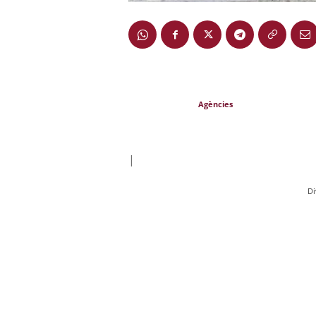
Agències
|
Di