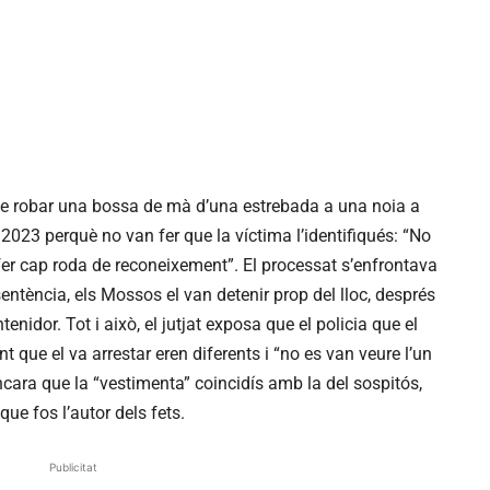
 de robar una bossa de mà d’una estrebada a una noia a
2023 perquè no van fer que la víctima l’identifiqués: “No
 fer cap roda de reconeixement”. El processat s’enfrontava
ntència, els Mossos el van detenir prop del lloc, després
enidor. Tot i això, el jutjat exposa que el policia que el
nt que el va arrestar eren diferents i “no es van veure l’un
encara que la “vestimenta” coincidís amb la del sospitós,
ue fos l’autor dels fets.
Publicitat