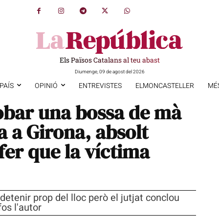
Els Països Catalans al teu abast
Diumenge, 09 de agost del 2026
PAÍS
OPINIÓ
ENTREVISTES
ELMONCASTELLER
MÉ
obar una bossa de mà
a a Girona, absolt
fer que la víctima
etenir prop del lloc però el jutjat conclou
os l'autor