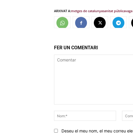
ARXIVAT A:
metges de catalunya
sanitat pública
vaga
FER UN COMENTARI
Comentar
Nom:*
Deseu el meu nom, el meu correu elec