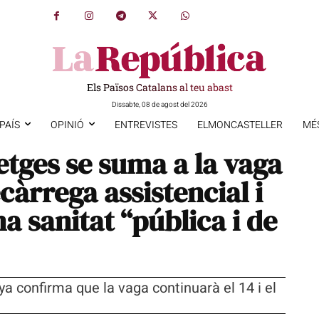
Els Països Catalans al teu abast
Dissabte, 08 de agost del 2026
PAÍS
OPINIÓ
ENTREVISTES
ELMONCASTELLER
MÉ
tges se suma a la vaga
càrrega assistencial i
a sanitat “pública i de
a confirma que la vaga continuarà el 14 i el