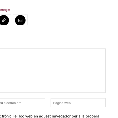
 metges
Correu
Pàgina
electrònic:*
web:
trònic i el lloc web en aquest navegador per a la propera