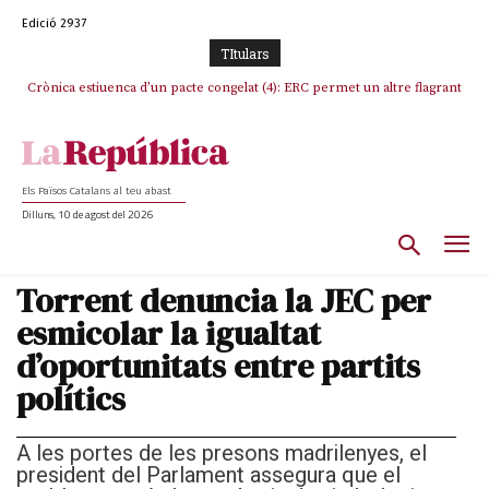
Edició 2937
TItulars
Crònica estiuenca d’un pacte congelat (4): ERC permet un altre flagrant
Rufián boicoteja l’estratègia d’acostament a Junts d’Oriol Junqueras
incompliment de l’acord, les seleccions catalanes un cop més
sacrificades
Els Països Catalans al teu abast
Dilluns, 10 de agost del 2026
Torrent denuncia la JEC per
esmicolar la igualtat
d’oportunitats entre partits
polítics
A les portes de les presons madrilenyes, el
president del Parlament assegura que el