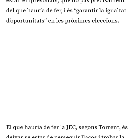
estan empresonats, que no pas precisament
del que hauria de fer, i és “garantir la igualtat
d’oportunitats” en les pròximes eleccions.
El que hauria de fer la JEC, segons Torrent, és
deixar-se estar de perseguir llaços i trobar la