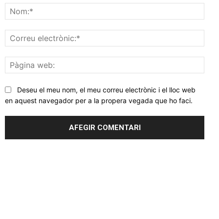
Nom
Corr
elec
Pàgi
web
Deseu el meu nom, el meu correu electrònic i el lloc web
en aquest navegador per a la propera vegada que ho faci.