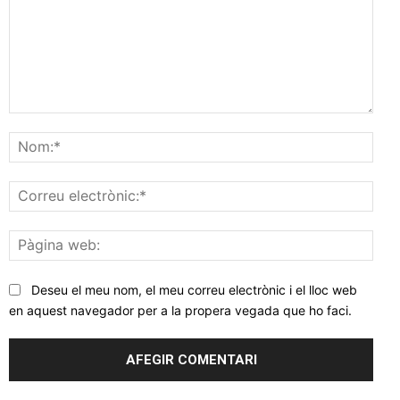
Comentar
Nom
Corr
elec
Pàgi
web
Deseu el meu nom, el meu correu electrònic i el lloc web
en aquest navegador per a la propera vegada que ho faci.