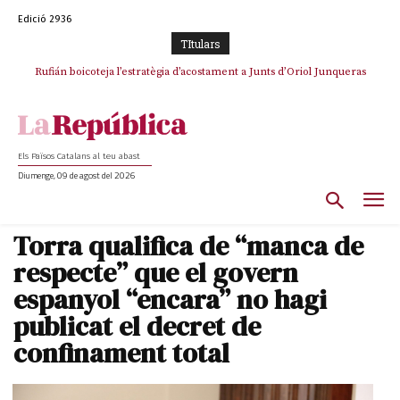
Edició 2936
TItulars
Rufián boicoteja l’estratègia d’acostament a Junts d’Oriol Junqueras
Rufián dinamita la unitat independentista amb un atac frontal al retorn
de Puigdemont
Els Països Catalans al teu abast
Diumenge, 09 de agost del 2026
Torra qualifica de “manca de
respecte” que el govern
espanyol “encara” no hagi
publicat el decret de
confinament total