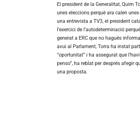
El president de la Generalitat, Quim T
unes eleccions perquè ara calen unes i
una entrevista a TV3, el president ca
l’exercici de l’autodeterminació perq
generat a ERC que no hagués informat
avui al Parlament, Torra ha instat par
“oportunitat” i ha assegurat que l’ha
penso”, ha reblat per després afegir q
una proposta.