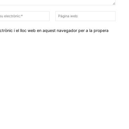
Correu
Pàgina
electrònic:*
web:
trònic i el lloc web en aquest navegador per a la propera