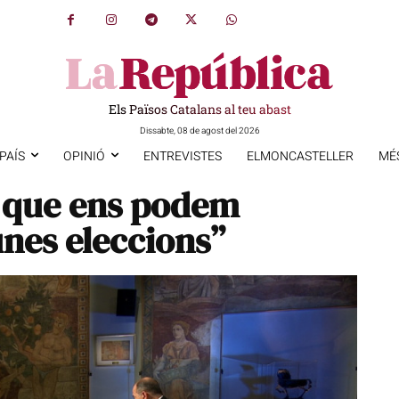
Els Països Catalans al teu abast
Dissabte, 08 de agost del 2026
PAÍS
OPINIÓ
ENTREVISTES
ELMONCASTELLER
MÉ
m que ens podem
nes eleccions”