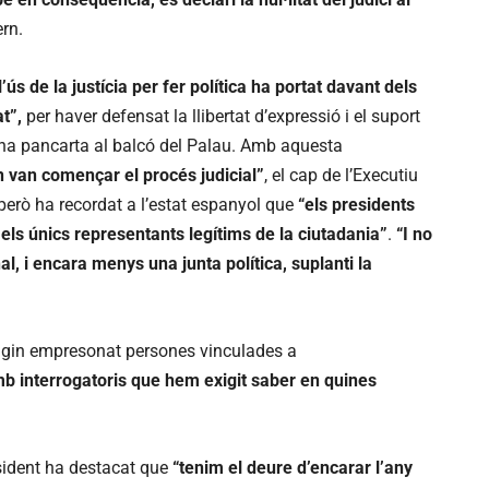
ern.
l’ús de la justícia per fer política ha portat davant dels
t”,
per haver defensat la llibertat d’expressió i el suport
 una pancarta al balcó del Palau. Amb aquesta
n van començar el procés judicial”
, el cap de l’Executiu
 però ha recordat a l’estat espanyol que
“els presidents
els únics representants legítims de la ciutadania”
.
“I no
l, i encara menys una junta política, suplanti la
agin empresonat persones vinculades a
mb interrogatoris que hem exigit saber en quines
esident ha destacat que
“tenim el deure d’encarar l’any