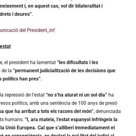
eixement i, en aquest cas, vol dir bilateralitat i
drets i deures”
.
unicació del President_inf
estat
e, el president ha lamentat
“les dificultats i les
s de la
“permanent judicialització de les decisions que
s polítics han pres”
.
a repressió de l’estat
“no s’ha aturat ni un sol dia”
ha
resos polítics, amb una sentència de 100 anys de presó
sa que ha arribat a tots els racons del món”
, denunciada
rets humans.
“I, ara mateix, l’estat espanyol infringeix la
 la Unió Europea. Cal que s’alliberi immediatament el
 en conseqüència, es declari la nul·litat del judici al