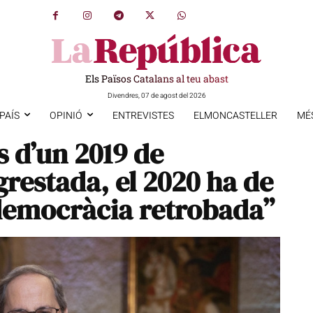
Els Països Catalans al teu abast
Divendres, 07 de agost del 2026
PAÍS
OPINIÓ
ENTREVISTES
ELMONCASTELLER
MÉ
s d’un 2019 de
restada, el 2020 ha de
a democràcia retrobada”