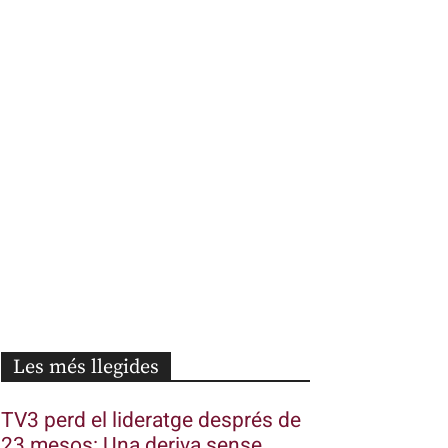
Les més llegides
TV3 perd el lideratge després de
23 mesos: Una deriva sense