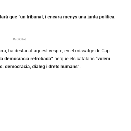
arà que “un tribunal, i encara menys una junta política,
Publicitat
orra, ha destacat aquest vespre, en el missatge de Cap
 la democràcia retrobada”
perquè els catalans
“volem
is: democràcia, diàleg i drets humans”
.