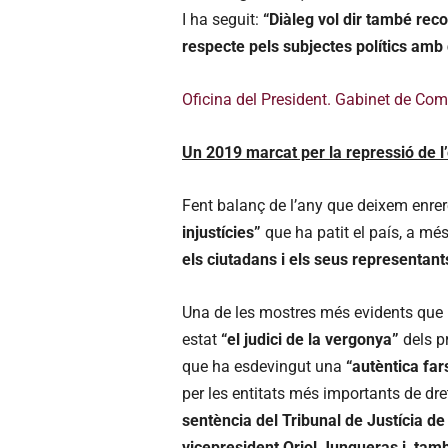
I ha seguit:
“Diàleg vol dir també recon
respecte pels subjectes polítics amb 
Oficina del President. Gabinet de Com
Un 2019 marcat per la repressió de l’
Fent balanç de l’any que deixem enrer
injustícies”
que ha patit el país, a mé
els ciutadans i els seus representant
Una de les mostres més evidents que l
estat
“el judici de la vergonya”
dels p
que ha esdevingut una
“autèntica far
per les entitats més importants de d
sentència del Tribunal de Justícia de
vicepresident Oriol Junqueras i, també