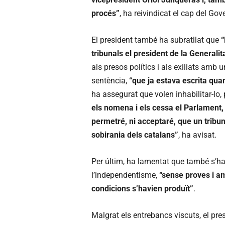
procés”
, ha reivindicat el cap del Gov
El president també ha subratllat que
“
tribunals el president de la Generalita
als presos polítics i als exiliats amb
sentència,
“que ja estava escrita qua
ha assegurat que volen inhabilitar-lo,
els nomena i els cessa el Parlament, 
permetré, ni acceptaré, que un tribuna
sobirania dels catalans”
, ha avisat.
Per últim, ha lamentat que també s’h
l’independentisme,
“sense proves i a
condicions s’havien produït”
.
Malgrat els entrebancs viscuts, el pr