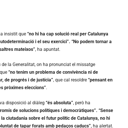
ha insistit que
“no hi ha cap solució real per Catalunya
autodeterminació i el seu exercici”. “No podem tornar a
saltres mateixos”
, ha apuntat.
 de la Generalitat, on ha pronunciat el missatge
t que
“no tenim un problema de convivència ni de
r, de progrés i de justícia”
, que cal resoldre
“pensant en
les pròximes eleccions”
.
eva disposició al diàleg
“és absoluta”
, però ha
romís de solucions polítiques i democràtiques”. “Sense
a ciutadania sobre el futur polític de Catalunya, no hi
voluntat de tapar forats amb pedaços caducs”
, ha alertat.