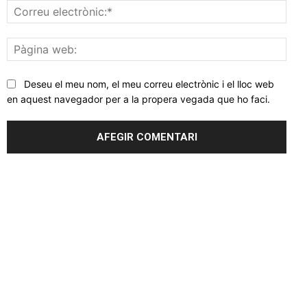
Corr
elec
Pàgi
web
Deseu el meu nom, el meu correu electrònic i el lloc web
en aquest navegador per a la propera vegada que ho faci.