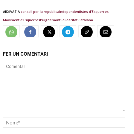
ARXIVAT A:
consell per la republica
Independentistes d'Esquerres
Moviment d'Esquerres
Puigdemont
Solidaritat Catalana
FER UN COMENTARI
Comentar
Nom