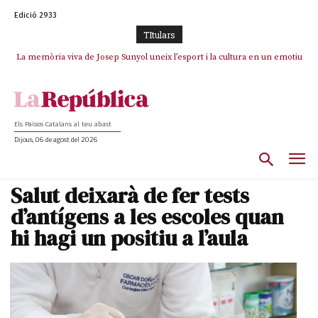
Edició 2933
TItulars
La memòria viva de Josep Sunyol uneix l’esport i la cultura en un emotiu
La “dignitat” a mitges de Marc Puigtió: renuncia a Girona pels àudios però
s’aferra als càrrecs remunerats de Sant Julià i el Consell Comarcal
homenatge a Guadarrama pel seu 90è aniversari
Els Països Catalans al teu abast
Dijous, 06 de agost del 2026
Salut deixarà de fer tests
d’antígens a les escoles quan
hi hagi un positiu a l’aula