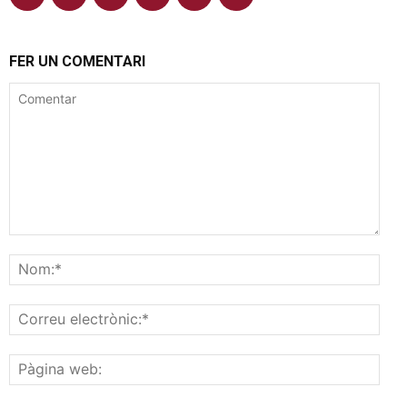
FER UN COMENTARI
Comentar
Nom
Corr
elec
Pàgi
web