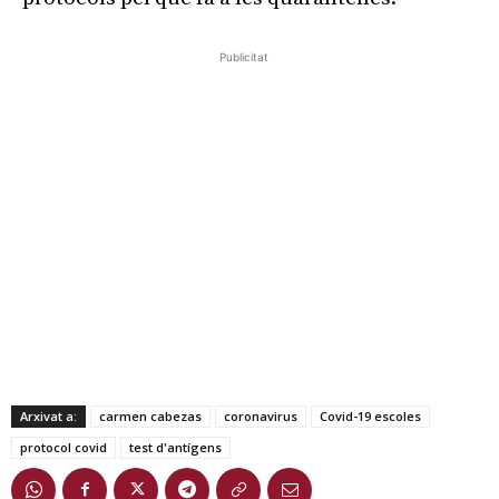
Publicitat
Arxivat a:
carmen cabezas
coronavirus
Covid-19 escoles
protocol covid
test d'antígens