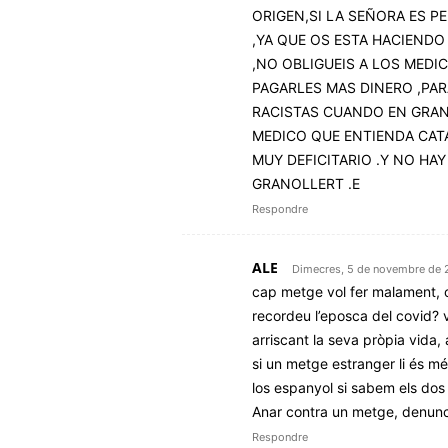
ORIGEN,SI LA SEÑORA ES P
,YA QUE OS ESTA HACIENDO
,NO OBLIGUEIS A LOS MEDI
PAGARLES MAS DINERO ,PA
RACISTAS CUANDO EN GRAN
MEDICO QUE ENTIENDA CAT
MUY DEFICITARIO .Y NO H
GRANOLLERT .E
Respondre
ALE
Dimecres, 5 de novembre de 
cap metge vol fer malament, o u
recordeu l’eposca del covid? 
arriscant la seva pròpia vida,
si un metge estranger li és m
los espanyol si sabem els dos
Anar contra un metge, denunci
Respondre