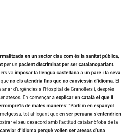
rmalitzada en un sector clau com és la sanitat pública
,
at
per un
pacient
discriminat per ser catalanoparlant
.
lers va
imposar la llengua castellana a un pare i la seva
s que
no els atendria fins que no canviessin d’idioma
. El
an anar d’urgències a l’Hospital de Granollers i, després
 ser atesos. En començar a
explicar en català el que li
errompre’ls de males maneres
: “
Parli’m en espanyol
a metgessa, tot al·legant que
en ser peruana s’entendrien
ostrar el seu desacord amb l’actitud catalanòfoba de la
 canviar d’idioma perquè volien ser atesos d’una