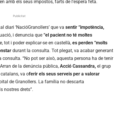
n amb els seus impostos, farts de l’espera feta.
Publicitat
a al diari ‘NacióGranollers’ que va
sentir “impotència,
uació, i denuncia que
“el pacient no té moltes
, tot i poder explicar-se en castellà,
es perden “molts
onstar
durant la consulta. Tot plegat, va acabar generant
a consulta. “No pot ser això, aquesta persona ha de tenir
 Arran de la denúncia pública,
Acció Cassandra,
el grup
 catalans, va o
ferir els seus serveis per a valorar
ital de Granollers. La família no descarta
s nostres drets”.