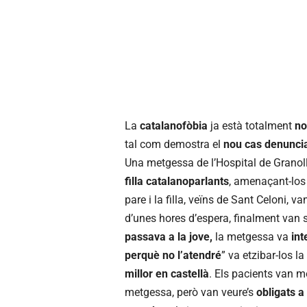
La
catalanofòbia
ja està totalment
no
tal com demostra el
nou cas denunci
Una metgessa de l’Hospital de Granol
filla catalanoparlants
, amenaçant-lo
pare i la filla, veïns de Sant Celoni, v
d’unes hores d’espera, finalment van
passava a la jove,
la metgessa va
int
perquè no l’atendré
” va etzibar-los l
millor en castellà
. Els pacients van m
metgessa, però van veure’s
obligats a