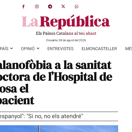
Els Països Catalans al teu abast
Dissabte, 08 de agost del 2026
PAÍS
OPINIÓ
ENTREVISTES
ELMONCASTELLER
MÉ
lanofòbia a la sanitat
ctora de l’Hospital de
osa el
pacient
espanyol": "Si no, no els atendré"