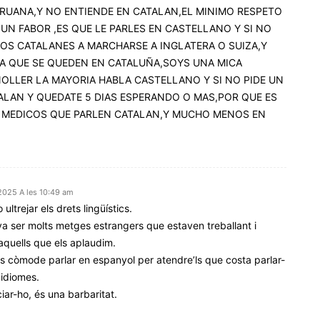
ERUANA,Y NO ENTIENDE EN CATALAN,EL MINIMO RESPETO
 UN FABOR ,ES QUE LE PARLES EN CASTELLANO Y SI NO
COS CATALANES A MARCHARSE A INGLATERA O SUIZA,Y
RA QUE SE QUEDEN EN CATALUÑA,SOYS UNA MICA
OLLER LA MAYORIA HABLA CASTELLANO Y SI NO PIDE UN
ALAN Y QUEDATE 5 DIAS ESPERANDO O MAS,POR QUE ES
AY MEDICOS QUE PARLEN CATALAN,Y MUCHO MENOS EN
2025 A les 10:49 am
ltrejar els drets lingüístics.
va ser molts metges estrangers que estaven treballant i
 aquells que els aplaudim.
és còmode parlar en espanyol per atendre’ls que costa parlar-
 idiomes.
ar-ho, és una barbaritat.