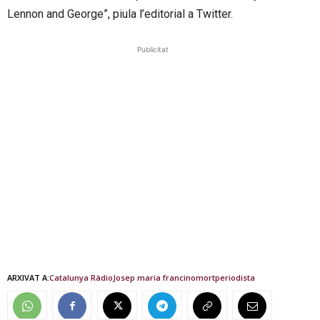
Lennon and George”, piula l’editorial a Twitter.
Publicitat
ARXIVAT A:
Catalunya Ràdio
Josep maria francino
mort
periodista