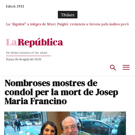
Edició 2933
TItulars
La “dignitat” a mitges de Marc Puigtió: renuncia a Girona pels àudios però
s’aferra als càrrecs remunerats de Sant Julià i el Consell Comarcal
Els Països Catalans al teu abast
Dijous, 06 de agost del 2026
Nombroses mostres de
condol per la mort de Josep
Maria Francino