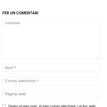
FER UN COMENTARI
Comentar
Nom
Corr
elec
Pàgi
web
Deseu el meu nom, el meu correu electrònic i el lloc web