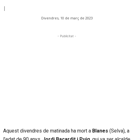
|
Divendres, 10 de març de 2023
- Publicitat -
Aquest divendres de matinada ha mort a
Blanes
(Selva), a
l’edat de 90 anys,
Jordi Bacardit i Puig
, qui va ser alcalde