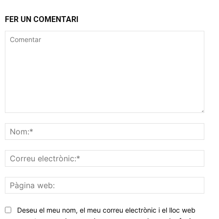
FER UN COMENTARI
Comentar
Nom
Corr
elec
Pàgi
web
Deseu el meu nom, el meu correu electrònic i el lloc web