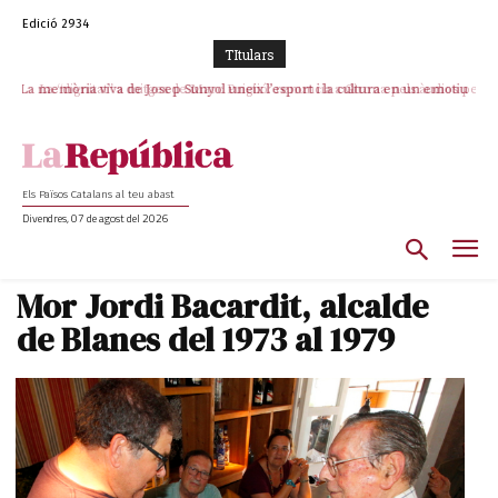
Edició 2934
TItulars
La memòria viva de Josep Sunyol uneix l’esport i la cultura en un emotiu
La “dignitat” a mitges de Marc Puigtió: renuncia a Girona pels àudios però
s’aferra als càrrecs remunerats de Sant Julià i el Consell Comarcal
homenatge a Guadarrama pel seu 90è aniversari
Els Països Catalans al teu abast
Divendres, 07 de agost del 2026
Mor Jordi Bacardit, alcalde
de Blanes del 1973 al 1979