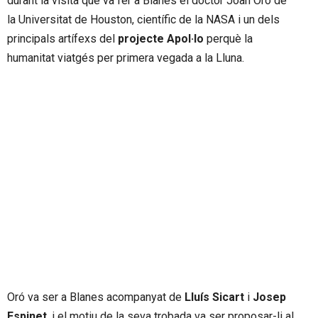
durant la visita que va fer a Blanes el doctor Joan Oró de
la Universitat de Houston, científic de la NASA i un dels
principals artífexs del
projecte Apol·lo
perquè la
humanitat viatgés per primera vegada a la Lluna.
Oró va ser a Blanes acompanyat de
Lluís Sicart
i
Josep
Espinet
, i el motiu de la seva trobada va ser proposar-li al