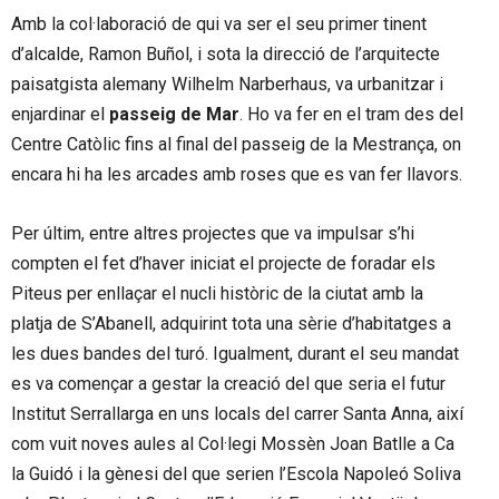
Amb la col·laboració de qui va ser el seu primer tinent
d’alcalde, Ramon Buñol, i sota la direcció de l’arquitecte
paisatgista alemany Wilhelm Narberhaus, va urbanitzar i
enjardinar el
passeig de Mar
. Ho va fer en el tram des del
Centre Catòlic fins al final del passeig de la Mestrança, on
encara hi ha les arcades amb roses que es van fer llavors.
Per últim, entre altres projectes que va impulsar s’hi
compten el fet d’haver iniciat el projecte de foradar els
Piteus per enllaçar el nucli històric de la ciutat amb la
platja de S’Abanell, adquirint tota una sèrie d’habitatges a
les dues bandes del turó. Igualment, durant el seu mandat
es va començar a gestar la creació del que seria el futur
Institut Serrallarga en uns locals del carrer Santa Anna, així
com vuit noves aules al Col·legi Mossèn Joan Batlle a Ca
la Guidó i la gènesi del que serien l’Escola Napoleó Soliva