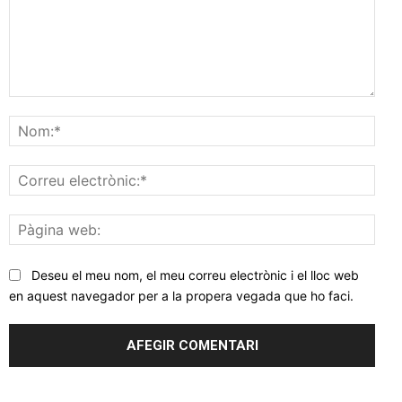
Comentar
Nom
Corr
elec
Pàgi
web
Deseu el meu nom, el meu correu electrònic i el lloc web
en aquest navegador per a la propera vegada que ho faci.