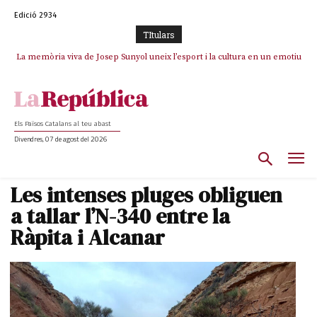
Edició 2934
TItulars
La memòria viva de Josep Sunyol uneix l’esport i la cultura en un emotiu
La “dignitat” a mitges de Marc Puigtió: renuncia a Girona pels àudios però
s’aferra als càrrecs remunerats de Sant Julià i el Consell Comarcal
homenatge a Guadarrama pel seu 90è aniversari
Els Països Catalans al teu abast
Divendres, 07 de agost del 2026
Les intenses pluges obliguen
a tallar l’N-340 entre la
Ràpita i Alcanar