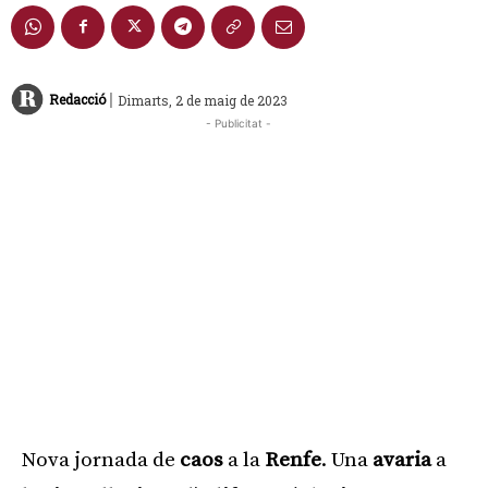
|
Redacció
Dimarts, 2 de maig de 2023
- Publicitat -
Nova jornada de
caos
a la
Renfe
. Una
avaria
a