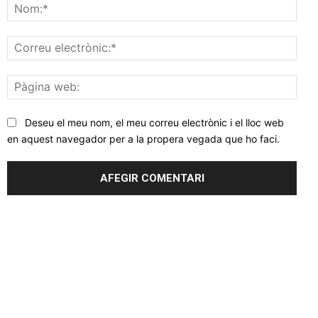
Nom
Corr
elec
Pàgi
web
Deseu el meu nom, el meu correu electrònic i el lloc web
en aquest navegador per a la propera vegada que ho faci.