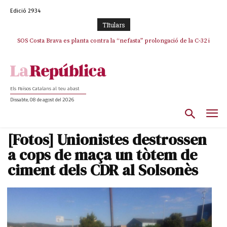
Edició 2934
TItulars
SOS Costa Brava es planta contra la “nefasta” prolongació de la C-32 i
La memòria viva de Josep Sunyol uneix l’esport i la cultura en un emotiu
homenatge a Guadarrama pel seu 90è aniversari
n’exigeix la retirada immediata
Els Països Catalans al teu abast
Dissabte, 08 de agost del 2026
[Fotos] Unionistes destrossen
a cops de maça un tòtem de
ciment dels CDR al Solsonès