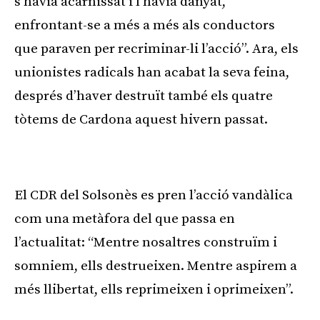
s’havia acarnissat i l’havia danyat,
enfrontant-se a més a més als conductors
que paraven per recriminar-li l’acció”. Ara, els
unionistes radicals han acabat la seva feina,
després d’haver destruït també els quatre
tòtems de Cardona aquest hivern passat.
Publicitat
El CDR del Solsonès es pren l’acció vandàlica
com una metàfora del que passa en
l’actualitat: “Mentre nosaltres construïm i
somniem, ells destrueixen. Mentre aspirem a
més llibertat, ells reprimeixen i oprimeixen”.