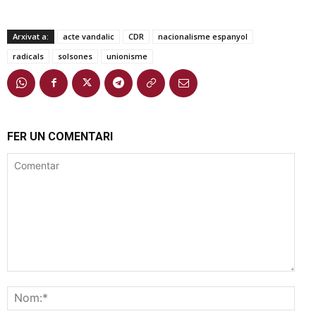
Arxivat a:
acte vandalic
CDR
nacionalisme espanyol
radicals
solsones
unionisme
FER UN COMENTARI
Comentar
Nom