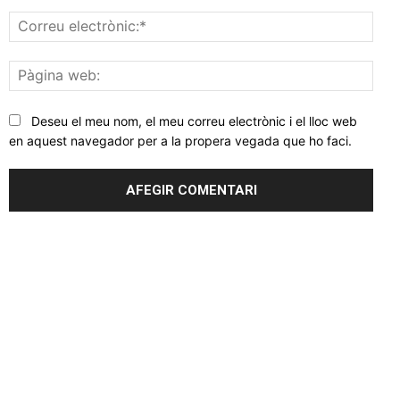
Corr
elec
Pàgi
web
Deseu el meu nom, el meu correu electrònic i el lloc web
en aquest navegador per a la propera vegada que ho faci.