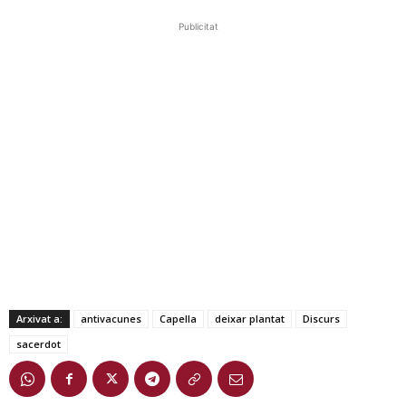
Publicitat
Arxivat a:
antivacunes
Capella
deixar plantat
Discurs
sacerdot