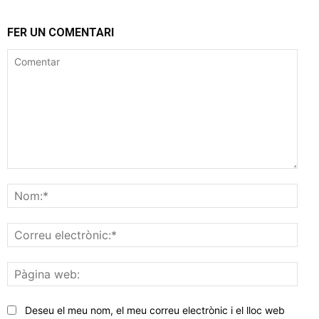
FER UN COMENTARI
Comentar
Nom
Corr
elec
Pàgi
web
Deseu el meu nom, el meu correu electrònic i el lloc web