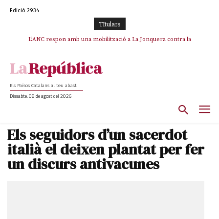
Edició 2934
TItulars
SOS Costa Brava es planta contra la “nefasta” prolongació de la C-32 i
L’ANC respon amb una mobilització a La Jonquera contra la
catalanofòbia i els abusos de la Policia Nacional
n’exigeix la retirada immediata
Els Països Catalans al teu abast
Dissabte, 08 de agost del 2026
Els seguidors d’un sacerdot
italià el deixen plantat per fer
un discurs antivacunes